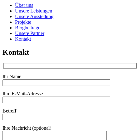
Über uns
Unsere Leistungen
Unsere Ausstellung
Projekte
Blogbeiträge
Unsere Partner
Kontakt
Kontakt
Ihr Name
Ihre E-Mail-Adresse
Bitte lassen Sie dieses Feld leer.
Betreff
Ihre Nachricht (optional)